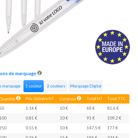
ions de marquage
s marquage
1 couleur
2 couleurs
Marquage Digital
Prix Unitaire HT
Total HT
Total TTC
Quantité
Livraison
50
1.16 €
10 €
68 €
81.6 €
100
0.81 €
10 €
91 €
109.2 €
250
0.55 €
10 €
147.5 €
177 €
500
0.36 €
15 €
195 €
234 €