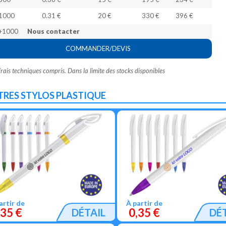
1000
0.31 €
20 €
330 €
396 €
+1000
Nous contacter
COMMANDER/DEVIS
frais techniques compris. Dans la limite des stocks disponibles
TRES STYLOS PLASTIQUE
artir de
À partir de
,35 €
0,35 €
DÉTAIL
DÉ