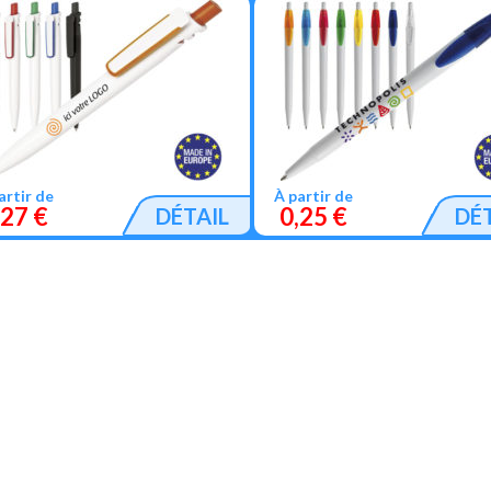
artir de
À partir de
,27 €
0,25 €
DÉTAIL
DÉ