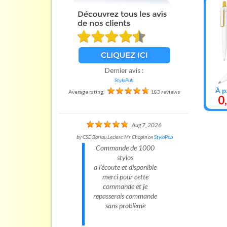
Dernier avis :
StyloPub
À p
Average rating:
183 reviews
0
Aug 7, 2026
by
CSE Bariau Leclerc Mr Chopin
on
StyloPub
Commande de 1000
stylos
a l'écoute et disponible
merci pour cette
commande et je
repasserais commande
sans problème