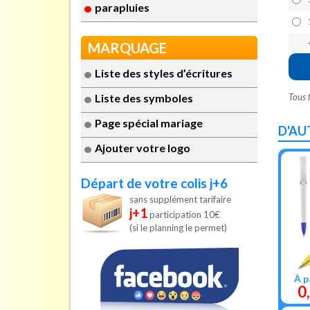
parapluies
MARQUAGE
Liste des styles d’écritures
Liste des symboles
Tous 
Page spécial mariage
D'AU
Ajouter votre logo
Départ de votre colis j+6
sans supplément tarifaire
j+1
participation 10€
(si le planning le permet)
À p
0