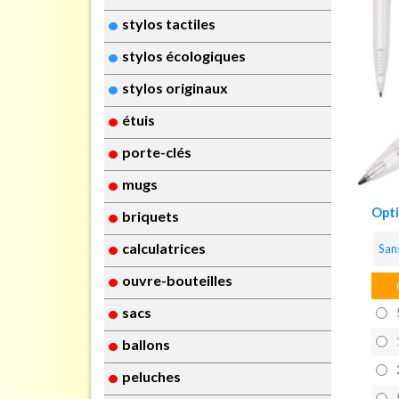
stylos tactiles
stylos écologiques
stylos originaux
étuis
porte-clés
mugs
Opt
briquets
calculatrices
San
ouvre-bouteilles
sacs
ballons
peluches