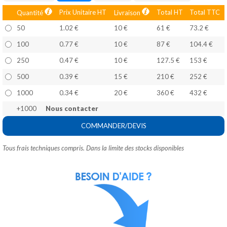
Prix Unitaire HT
Total HT
Total TTC
Quantité
Livraison
50
1.02 €
10 €
61 €
73.2 €
100
0.77 €
10 €
87 €
104.4 €
250
0.47 €
10 €
127.5 €
153 €
500
0.39 €
15 €
210 €
252 €
1000
0.34 €
20 €
360 €
432 €
+1000
Nous contacter
COMMANDER/DEVIS
Tous frais techniques compris. Dans la limite des stocks disponibles