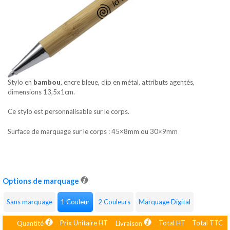
Stylo en
bambou
, encre bleue, clip en métal, attributs agentés,
dimensions 13,5x1cm.
Ce stylo est personnalisable sur le corps.
Surface de marquage sur le corps : 45×8mm ou 30×9mm
Options de marquage
Sans marquage
1 Couleur
2 Couleurs
Marquage Digital
Prix Unitaire HT
Total HT
Total TTC
Quantité
Livraison