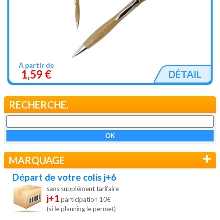
À partir de
1,59 €
DÉTAIL
RECHERCHE.
+
MARQUAGE
Départ de votre colis j+6
sans supplément tarifaire
j+1
participation 10€
(si le planning le permet)