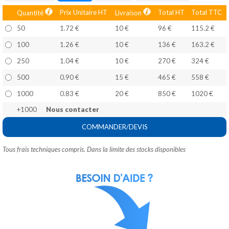
Prix Unitaire HT
Total HT
Total TTC
Quantité
Livraison
50
1.72 €
10 €
96 €
115.2 €
100
1.26 €
10 €
136 €
163.2 €
250
1.04 €
10 €
270 €
324 €
500
0.90 €
15 €
465 €
558 €
1000
0.83 €
20 €
850 €
1020 €
+1000
Nous contacter
COMMANDER/DEVIS
Tous frais techniques compris. Dans la limite des stocks disponibles