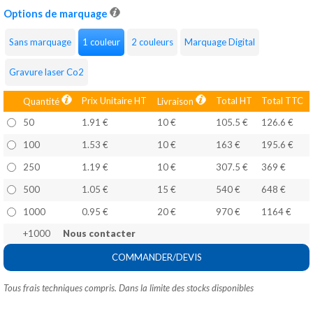
Options de marquage
Sans marquage
1 couleur
2 couleurs
Marquage Digital
Gravure laser Co2
Prix Unitaire HT
Total HT
Total TTC
Quantité
Livraison
50
1.91 €
10 €
105.5 €
126.6 €
100
1.53 €
10 €
163 €
195.6 €
250
1.19 €
10 €
307.5 €
369 €
500
1.05 €
15 €
540 €
648 €
1000
0.95 €
20 €
970 €
1164 €
+1000
Nous contacter
COMMANDER/DEVIS
Tous frais techniques compris. Dans la limite des stocks disponibles