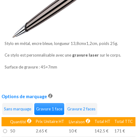
Stylo en métal, encre bleue, longueur 13,8cmx1,2cm, poids 25g.
Ce stylo est personnalisable avec une
gravure laser
sur le corps.
Surface de gravure : 45×7mm
Options de marquage
Sans marquage
Gravure 1 face
Gravure 2 faces
Prix Unitaire HT
Total HT
Total TTC
Quantité
Livraison
50
2.65 €
10 €
142.5 €
171 €