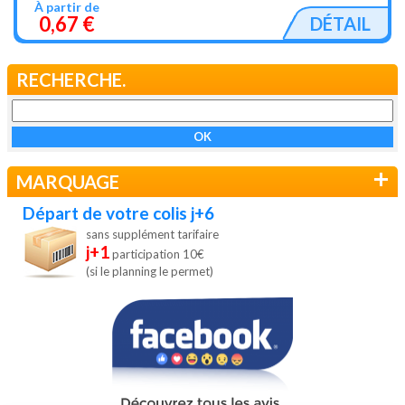
À partir de
0,67 €
DÉTAIL
RECHERCHE.
+
MARQUAGE
Départ de votre colis j+6
sans supplément tarifaire
j+1
participation 10€
(si le planning le permet)