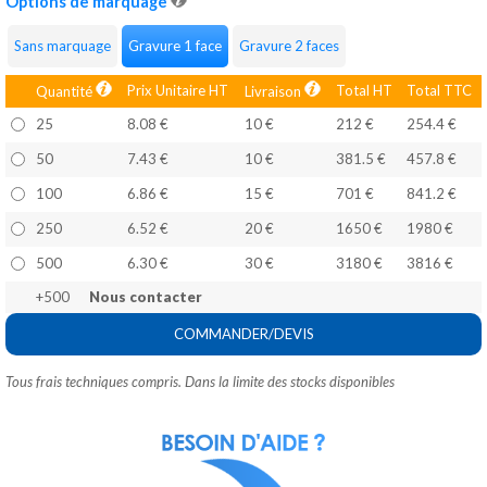
Options de marquage
Sans marquage
Gravure 1 face
Gravure 2 faces
Prix Unitaire HT
Total HT
Total TTC
Quantité
Livraison
25
8.08 €
10 €
212 €
254.4 €
50
7.43 €
10 €
381.5 €
457.8 €
100
6.86 €
15 €
701 €
841.2 €
250
6.52 €
20 €
1650 €
1980 €
500
6.30 €
30 €
3180 €
3816 €
+500
Nous contacter
COMMANDER/DEVIS
Tous frais techniques compris. Dans la limite des stocks disponibles