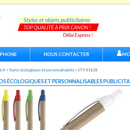
Stylos et objets publicitaires
TOP QUALITÉ À PRIX CANON !
Délai Express !
ÉPHONE
NOUS CONTACTER
MO
b.fr
»
Stylos écologiques et personnalisables
»
STY-91628
OS ÉCOLOGIQUES ET PERSONNALISABLES PUBLICITAI