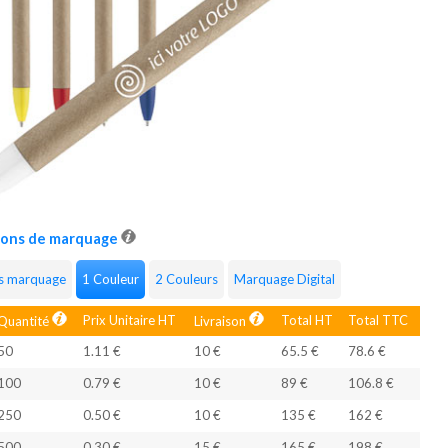
ions de marquage
s marquage
1 Couleur
2 Couleurs
Marquage Digital
Prix Unitaire HT
Total HT
Total TTC
Quantité
Livraison
50
1.11 €
10 €
65.5 €
78.6 €
100
0.79 €
10 €
89 €
106.8 €
250
0.50 €
10 €
135 €
162 €
500
0.30 €
15 €
165 €
198 €