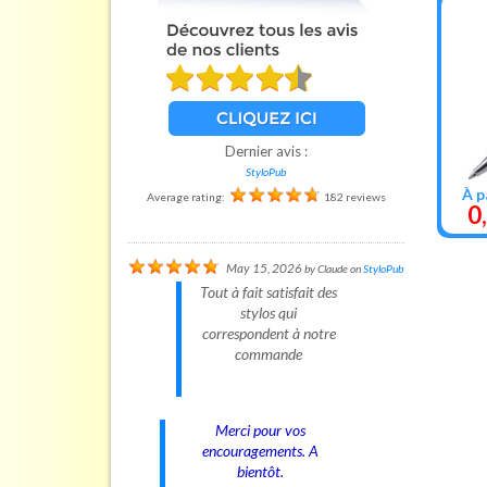
Dernier avis :
StyloPub
À p
Average rating:
182 reviews
0
May 15, 2026
by
Claude
on
StyloPub
Tout à fait satisfait des
stylos qui
correspondent à notre
commande
Merci pour vos
encouragements. A
bientôt.