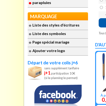
parapluies
MARQUAGE
Liste des styles d’écritures
Liste des symboles
Tous 
Page spécial mariage
D'AU
Ajouter votre logo
Départ de votre colis j+6
sans supplément tarifaire
j+1
participation 10€
(si le planning le permet)
À p
0