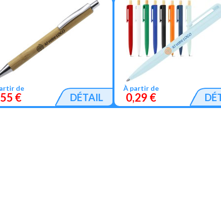
artir de
À partir de
,55 €
0,29 €
DÉTAIL
DÉ