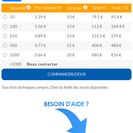
Prix Unitaire HT
Total HT
Total TTC
Quantité
Livraison
50
1.39 €
10 €
79.5 €
95.4 €
100
1.02 €
10 €
112 €
134.4 €
250
0.89 €
10 €
232.5 €
279 €
500
0.77 €
15 €
400 €
480 €
1000
0.66 €
20 €
680 €
816 €
+1000
Nous contacter
COMMANDER/DEVIS
Tous frais techniques compris. Dans la limite des stocks disponibles