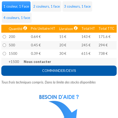
1 couleur, 1 Face
2 couleurs, 1 face
3 couleurs, 1 face
4 couleurs, 1 face
Prix Unitaire HT
Total HT
Total TTC
Quantité
Livraison
200
0.64 €
15 €
143 €
171.6 €
500
0.45 €
20 €
245 €
294 €
1500
0.39 €
30 €
615 €
738 €
+1500
Nous contacter
COMMANDER/DEVIS
Tous frais techniques compris. Dans la limite des stocks disponibles