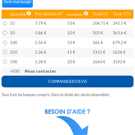
Avec marquage
Prix Unitaire HT
Total HT
Total TTC
Quantité
Livraison
25
7.79 €
10 €
204.75 €
245.7 €
50
5.86 €
10 €
303 €
363.6 €
100
5.56 €
10 €
566 €
679.2 €
250
5.36 €
15 €
1355 €
1626 €
500
5.28 €
20 €
2660 €
3192 €
+500
Nous contacter
COMMANDER/DEVIS
Tous frais techniques compris. Dans la limite des stocks disponibles